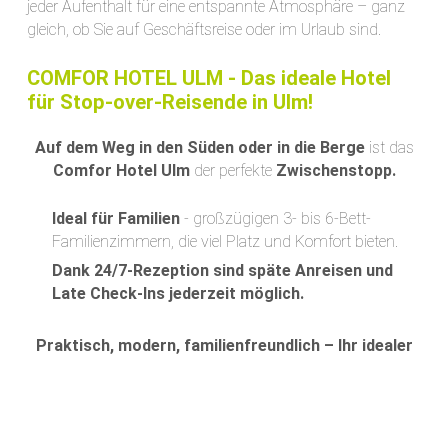
jeder Aufenthalt für eine entspannte Atmosphäre – ganz
gleich, ob Sie auf Geschäftsreise oder im Urlaub sind.
COMFOR HOTEL ULM - Das ideale Hotel
für Stop-over-Reisende in Ulm!
Auf dem Weg in den Süden oder in die Berge
ist das
Comfor Hotel Ulm
der perfekte
Zwischenstopp.
Ideal für Familien
- großzügigen 3- bis 6-Bett-
Familienzimmern, die viel Platz und Komfort bieten.
Dank 24/7-Rezeption sind späte Anreisen und
Late Check-Ins jederzeit möglich.
Praktisch, modern, familienfreundlich – Ihr idealer
Stop-over COMFOR HOTEL in Ulm.
Warum COMFOR HOTEL ULM?