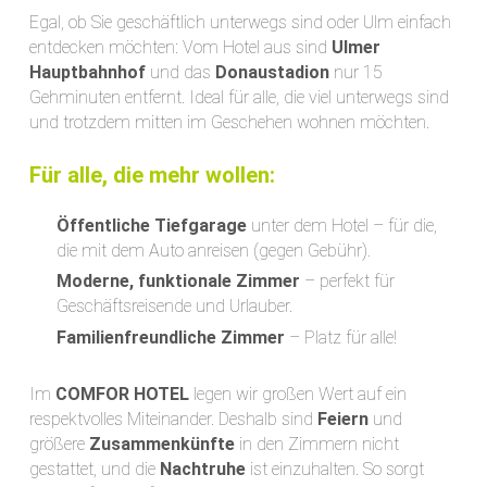
Egal, ob Sie geschäftlich unterwegs sind oder Ulm einfach
entdecken möchten: Vom Hotel aus sind
Ulmer
Hauptbahnhof
und das
Donaustadion
nur 15
Gehminuten entfernt. Ideal für alle, die viel unterwegs sind
und trotzdem mitten im Geschehen wohnen möchten.
Für alle, die mehr wollen:
Öffentliche Tiefgarage
unter dem Hotel – für die,
die mit dem Auto anreisen (gegen Gebühr).
Moderne, funktionale Zimmer
– perfekt für
Geschäftsreisende und Urlauber.
Familienfreundliche Zimmer
– Platz für alle!
Im
COMFOR HOTEL
legen wir großen Wert auf ein
respektvolles Miteinander. Deshalb sind
Feiern
und
größere
Zusammenkünfte
in den Zimmern nicht
gestattet, und die
Nachtruhe
ist einzuhalten. So sorgt